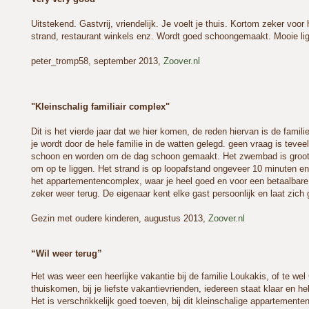
Uitstekend. Gastvrij, vriendelijk. Je voelt je thuis. Kortom zeker voo
strand, restaurant winkels enz. Wordt goed schoongemaakt. Mooie l
peter_tromp58, september 2013,
Zoover.nl
"Kleinschalig familiair complex"
Dit is het vierde jaar dat we hier komen, de reden hiervan is de familie 
je wordt door de hele familie in de watten gelegd. geen vraag is teve
schoon en worden om de dag schoon gemaakt. Het zwembad is groot
om op te liggen. Het strand is op loopafstand ongeveer 10 minuten en
het appartementencomplex, waar je heel goed en voor een betaalbare p
zeker weer terug. De eigenaar kent elke gast persoonlijk en laat zich 
Gezin met oudere kinderen, augustus 2013,
Zoover.nl
“Wil weer terug”
Het was weer een heerlijke vakantie bij de familie Loukakis, of te wel
thuiskomen, bij je liefste vakantievrienden, iedereen staat klaar en hel
Het is verschrikkelijk goed toeven, bij dit kleinschalige appartement